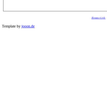
JEvents v1.4.0
Template by
jooon.de